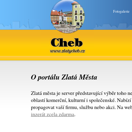
Fotogalerie
Cheb
www.zlatycheb.cz
O portálu Zlatá Města
Zlatá města je server představující výběr toho n
oblastí komerční, kulturní i společenské. Nabíz
propagovat vaší firmu, službu nebo akci. Na we
inzerát zcela zdarma
.