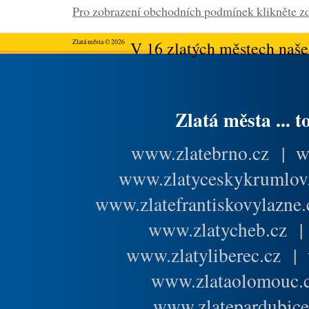
Pro zobrazení obchodních podmínek klikněte zd
Zlatá města © 2026
V 16 zlatých městech našeh
Zlatá města ... t
www.zlatebrno.cz
|
w
www.zlatyceskykrumlov
www.zlatefrantiskovylazne.
www.zlatycheb.cz
www.zlatyliberec.cz
|
www.zlataolomouc.
www.zlatepardubice