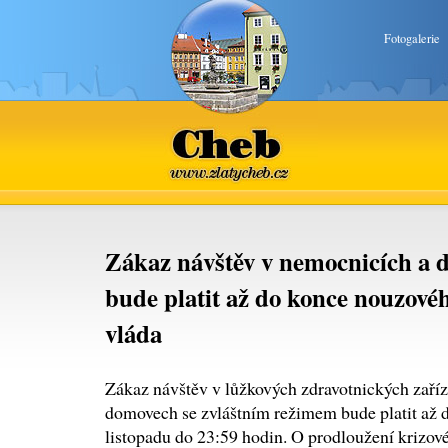
Fotogalerie
Cheb
www.zlatycheb.cz
Zákaz návštěv v nemocnicích a 
bude platit až do konce nouzovéh
vláda
Zákaz návštěv v lůžkových zdravotnických zaříz
domovech se zvláštním režimem bude platit až d
listopadu do 23:59 hodin. O prodloužení krizové