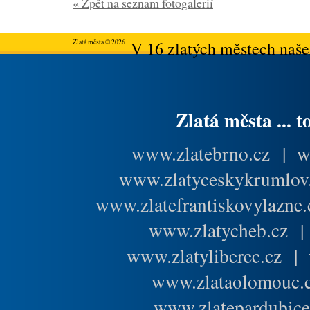
« Zpět na seznam fotogalerií
Zlatá města © 2026
V 16 zlatých městech našeh
Zlatá města ... t
www.zlatebrno.cz
|
w
www.zlatyceskykrumlov
www.zlatefrantiskovylazne.
www.zlatycheb.cz
www.zlatyliberec.cz
|
www.zlataolomouc.
www.zlatepardubice