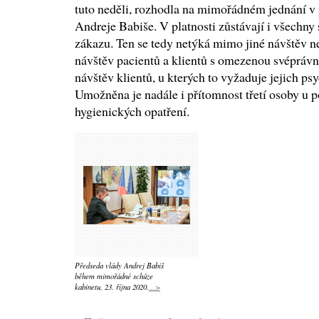
tuto neděli, rozhodla na mimořádném jednání v 
Andreje Babiše. V platnosti zůstávají i všechny 
zákazu. Ten se tedy netýká mimo jiné návštěv nez
návštěv pacientů a klientů s omezenou svéprávno
návštěv klientů, u kterých to vyžaduje jejich psy
Umožněna je nadále i přítomnost třetí osoby u 
hygienických opatření.
Předseda vlády Andrej Babiš
během mimořádné schůze
kabinetu, 23. října 2020.
...>