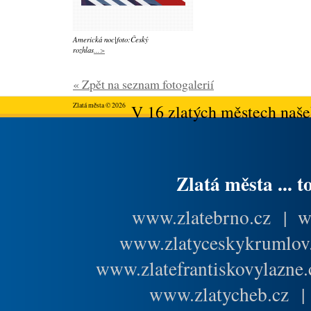
Americká noc|foto:Český
rozhlas
...>
« Zpět na seznam fotogalerií
Zlatá města © 2026
V 16 zlatých městech našeh
Zlatá města ... t
www.zlatebrno.cz
|
w
www.zlatyceskykrumlov
www.zlatefrantiskovylazne.
www.zlatycheb.cz