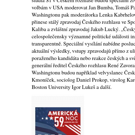
studia S1 v Českém rozhlase budou speciální ži
volbám v USA moderovat Jan Bumba, Tomáš Panc
Washingtonu pak moderátorka Lenka Kabrhelová
přinese stálý zpravodaj Českého rozhlasu ve Sp
Kaliba a zvláštní zpravodaj Jakub Lucký. „Český
celospolečensky významné politické události in
transparentně. Speciální vysílání nabídne pos
aktuální výsledky, vstupy zpravodajů přímo z uli
poraženého kandidáta nebo reakce českých a svě
generální ředitel Českého rozhlasu René Zavoral
Washingtonu budou například velvyslanec Čes
Kmoníček, sociolog Daniel Prokop, virolog Kare
Boston University Igor Lukeš a další.