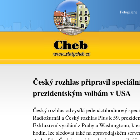
Fotogalerie
Cheb
www.zlatycheb.cz
Český rozhlas připravil speciální
prezidentským volbám v USA
Český rozhlas odvysílá jedenáctihodinový speci
Radiožurnál a Český rozhlas Plus k 59. prezid
Exkluzivní vysílání z Prahy a Washingtonu, které
hodin, lze sledovat také na zpravodajském ser