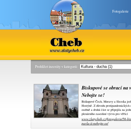
Fotogalerie
Cheb
www.zlatycheb.cz
Prohlížet inzeráty v kategorii:
Biskupové se obrací na v
Nebojte se!
Biskupové Čech, Moravy a Slezska jedn
Hostýně. Z důvodu protipandemických o
osobně a druhá část se připojila na je
plenárního zasedání výzvu pro věřící
www.zlatycheb.cz/fotogalerie/56-bi
pavla-ii-nebojte-se/