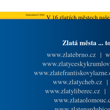
Zlatá města © 2026
V 16 zlatých městech našeh
Zlatá města ... t
www.zlatebrno.cz
|
w
www.zlatyceskykrumlov
www.zlatefrantiskovylazne.
www.zlatycheb.cz
www.zlatyliberec.cz
|
www.zlataolomouc.
www.zlatepardubice