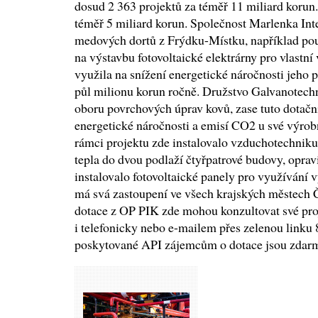
dosud 2 363 projektů za téměř 11 miliard korun
téměř 5 miliard korun. Společnost Marlenka In
medových dortů z Frýdku-Místku, například po
na výstavbu fotovoltaické elektrárny pro vlastní 
využila na snížení energetické náročnosti jeho 
půl milionu korun ročně. Družstvo Galvanotechn
oboru povrchových úprav kovů, zase tuto dotačn
energetické náročnosti a emisí CO2 u své výrob
rámci projektu zde instalovalo vzduchotechniku
tepla do dvou podlaží čtyřpatrové budovy, opravi
instalovalo fotovoltaické panely pro využívání 
má svá zastoupení ve všech krajských městech Č
dotace z OP PIK zde mohou konzultovat své pro
i telefonicky nebo e-mailem přes zelenou linku
poskytované API zájemcům o dotace jsou zdarm