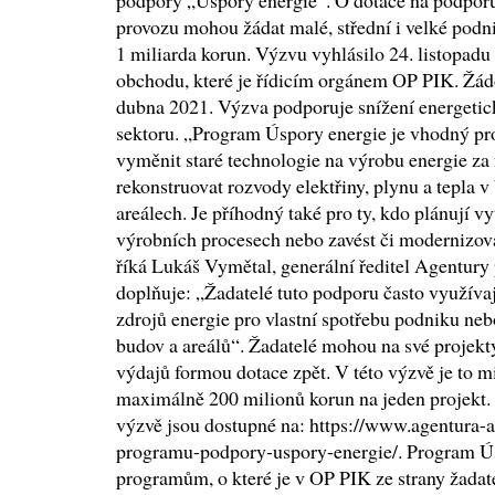
podpory „Úspory energie“. O dotace na podporu
provozu mohou žádat malé, střední i velké podn
1 miliarda korun. Výzvu vyhlásilo 24. listopad
obchodu, které je řídicím orgánem OP PIK. Žádo
dubna 2021. Výzva podporuje snížení energetic
sektoru. „Program Úspory energie je vhodný pro
vyměnit staré technologie na výrobu energie za
rekonstruovat rozvody elektřiny, plynu a tepla
areálech. Je příhodný také pro ty, kdo plánují v
výrobních procesech nebo zavést či modernizova
říká Lukáš Vymětal, generální ředitel Agentury 
doplňuje: „Žadatelé tuto podporu často využívaj
zdrojů energie pro vlastní spotřebu podniku neb
budov a areálů“. Žadatelé mohou na své projekt
výdajů formou dotace zpět. V této výzvě je to m
maximálně 200 milionů korun na jeden projekt.
výzvě jsou dostupné na: https://www.agentura-a
programu-podpory-uspory-energie/. Program Ús
programům, o které je v OP PIK ze strany žadate