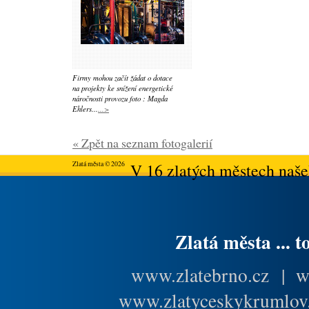
Firmy mohou začít žádat o dotace
na projekty ke snížení energetické
náročnosti provozu foto : Magda
Ehlers...
...>
« Zpět na seznam fotogalerií
Zlatá města © 2026
V 16 zlatých městech našeh
Zlatá města ... t
www.zlatebrno.cz
|
w
www.zlatyceskykrumlov