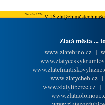
Zlatá města © 2026
V 16 zlatých městech našeh
Zlatá města ... t
www.zlatebrno.cz
|
w
www.zlatyceskykrumlov
www.zlatefrantiskovylazne.
www.zlatycheb.cz
www.zlatyliberec.cz
|
www.zlataolomouc.
www.zlatepardubice