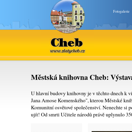
Fotogalerie
Cheb
www.zlatycheb.cz
Městská knihovna Cheb: Výsta
U hlavní budovy knihovny je v těchto dnech k vi
Jana Amose Komenského", kterou Městské knih
Komunitní osvětové společenství. Nenechte si p
ujít! Od smrti Učitele národů právě uplynulo 35