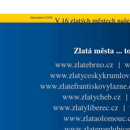
Zlatá města © 2026
V 16 zlatých městech našeh
Zlatá města ... t
www.zlatebrno.cz
|
w
www.zlatyceskykrumlov
www.zlatefrantiskovylazne.
www.zlatycheb.cz
www.zlatyliberec.cz
|
www.zlataolomouc.
www.zlatepardubice