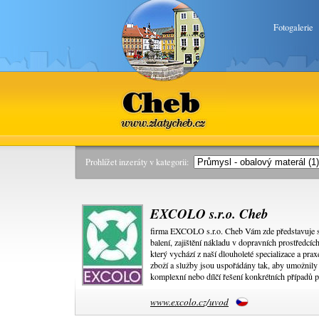
Fotogalerie
Cheb
www.zlatycheb.cz
Prohlížet inzeráty v kategorii:
EXCOLO s.r.o. Cheb
firma EXCOLO s.r.o. Cheb Vám zde představuje sor
balení, zajištění nákladu v dopravních prostředcí
který vychází z naší dlouholeté specializace a pra
zboží a služby jsou uspořádány tak, aby umožnil
komplexní nebo dílčí řešení konkrétních případů p
www.excolo.cz/uvod