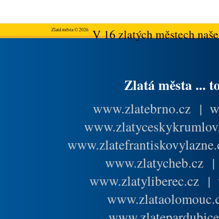
Zlatá města © 2026
V 16 zlatých městech našeh
Zlatá města ... t
www.zlatebrno.cz
|
w
www.zlatyceskykrumlov
www.zlatefrantiskovylazne.
www.zlatycheb.cz
www.zlatyliberec.cz
|
www.zlataolomouc.
www.zlatepardubice