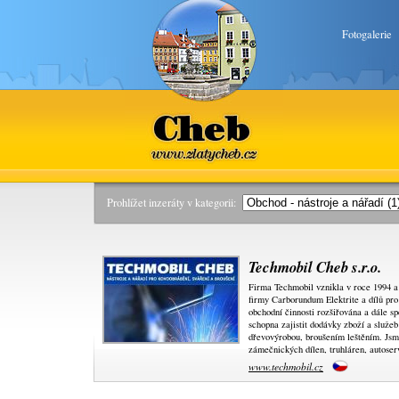
Fotogalerie
Cheb
www.zlatycheb.cz
Prohlížet inzeráty v kategorii:
Techmobil Cheb s.r.o.
Firma Techmobil vznikla v roce 1994 a 
firmy Carborundum Elektrite a dílů pr
obchodní činnosti rozšiřována a dále sp
schopna zajistit dodávky zboží a služeb
dřevovýrobou, broušením leštěním. Jsm
zámečnických dílen, truhláren, autoserv
www.techmobil.cz