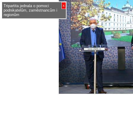
x
Tripartita jednala o pomoci
podnikatelům, zaměstnancům i
regionům